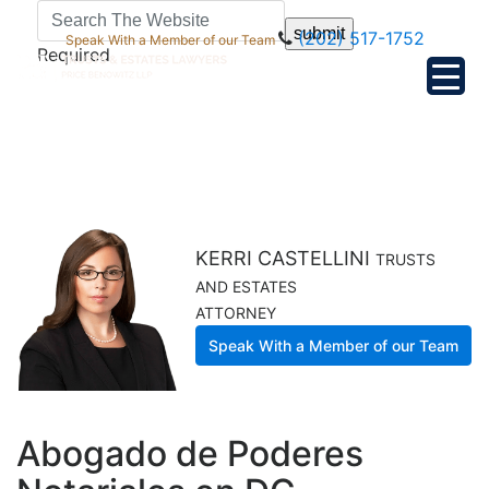
submit
(202) 517-1752
Speak With a Member of our Team
Required
KERRI CASTELLINI
TRUSTS
AND ESTATES
ATTORNEY
Speak With a Member of our Team
Abogado de Poderes