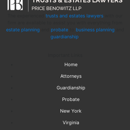
The experienced
trusts and estates lawyers
with our
firm are available to assist you with everything from
estate planning
and
probate
to
business planning
and
guardianship
.
Important Links
Home
Attorneys
Guardianship
Probate
New York
Virginia